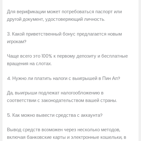
Для верификации может потребоваться паспорт или
другой документ, удостоверяющий личность.
3. Какой приветственный бонус предлагается новым
игрокам?
Чаще всего это 100% к первому депозиту и бесплатные
вращения на слотах.
4. Нужно ли платить налоги с выигрышей в Пин Ап?
Да, выигрыши подлежат налогообложению в
соответствии с законодательством вашей страны.
5. Как можно вывести средства с аккаунта?
Вывод средств возможен через несколько методов,
включая банковские карты и электронные кошельки, в