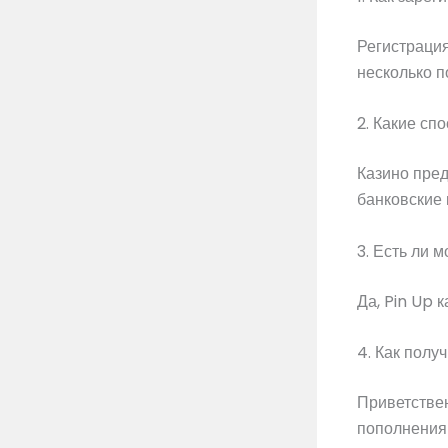
Регистрация
несколько п
2. Какие сп
Казино пред
банковские 
3. Есть ли 
Да, Pin Up 
4. Как полу
Приветствен
пополнения 