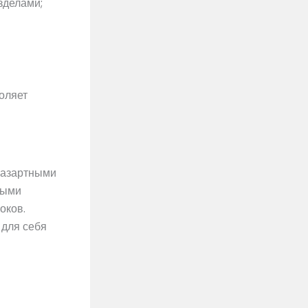
зделами;
оляет
я азартными
рыми
оков.
 для себя