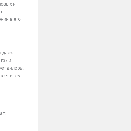
новых и
о
ении в его
т даже
так и
ive-дилеры.
оляет всем
ат;