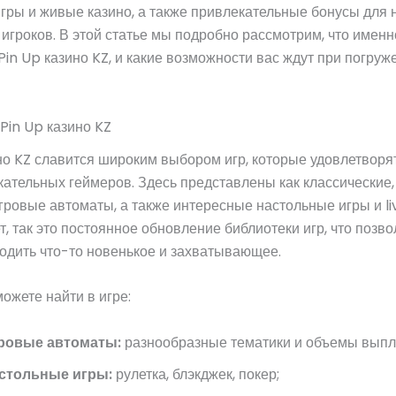
гры и живые казино, а также привлекательные бонусы для 
игроков. В этой статье мы подробно рассмотрим, что именн
Pin Up казино KZ, и какие возможности вас ждут при погруж
 Pin Up казино KZ
но KZ славится широким выбором игр, которые удовлетворя
ательных геймеров. Здесь представлены как классические, 
ровые автоматы, а также интересные настольные игры и l
т, так это постоянное обновление библиотеки игр, что позв
одить что-то новенькое и захватывающее.
можете найти в игре:
ровые автоматы:
разнообразные тематики и объемы выпл
стольные игры:
рулетка, блэкджек, покер;