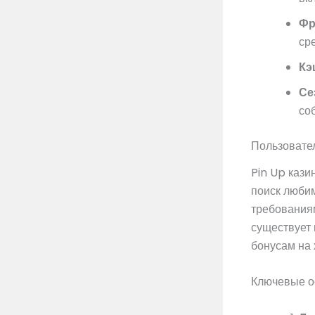
Фр
ср
Кэ
Се
со
Пользовате
Pin Up кази
поиск любим
требованиям
существует 
бонусам на 
Ключевые о