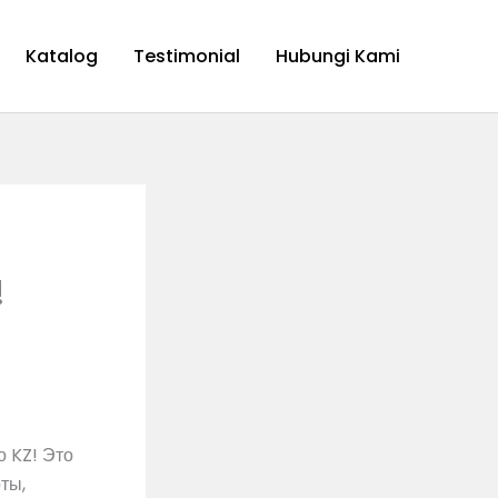
Katalog
Testimonial
Hubungi Kami
!
о KZ! Это
ты,