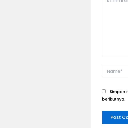
di
sini..
Name*
Simpan n
berikutnya.