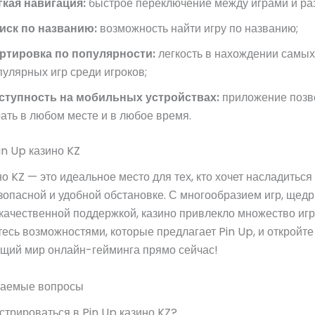
гкая навигация:
быстрое переключение между играми и ра
иск по названию:
возможность найти игру по названию;
ртировка по популярности:
легкость в нахождении самых
пулярных игр среди игроков;
ступность на мобильных устройствах:
приложение позв
рать в любом месте и в любое время.
n Up казино KZ
но KZ — это идеальное место для тех, кто хочет насладитьс
зопасной и удобной обстановке. С многообразием игр, щед
качественной поддержкой, казино привлекло множество игр
есь возможностями, которые предлагает Pin Up, и откройте
щий мир онлайн-гейминга прямо сейчас!
ваемые вопросы
гистрироваться в Pin Up казино KZ?