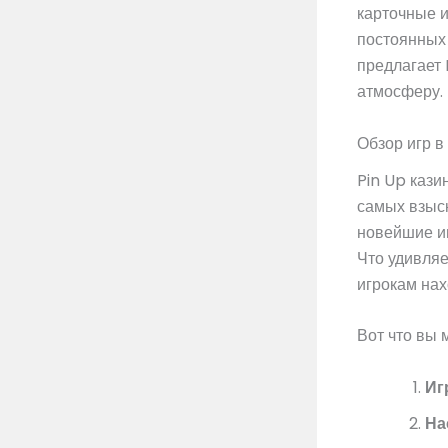
карточные и
постоянных 
предлагает 
атмосферу.
Обзор игр в
Pin Up кази
самых взыск
новейшие иг
Что удивляе
игрокам нах
Вот что вы 
Иг
На