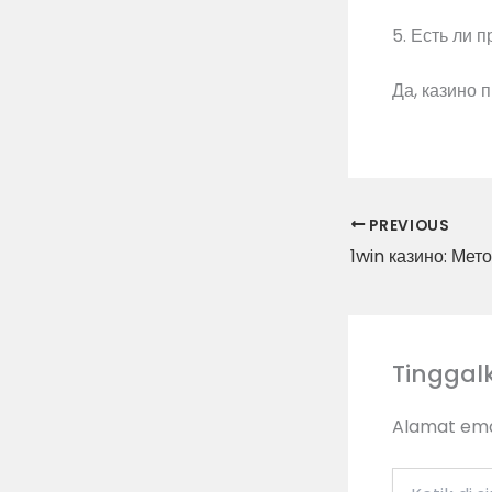
5. Есть ли 
Да, казино 
PREVIOUS
Tinggal
Alamat emai
Ketik