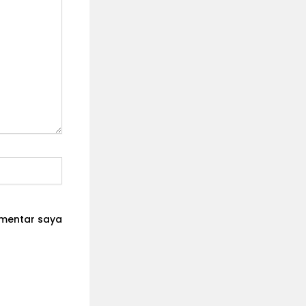
omentar saya