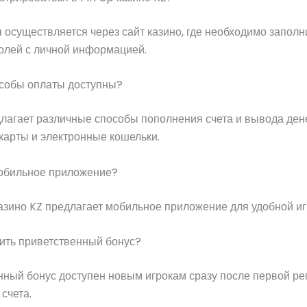
 осуществляется через сайт казино, где необходимо заполн
олей с личной информацией.
особы оплаты доступны?
лагает различные способы пополнения счета и вывода ден
карты и электронные кошельки.
мобильное приложение?
казино KZ предлагает мобильное приложение для удобной иг
чить приветственный бонус?
ный бонус доступен новым игрокам сразу после первой ре
счета.