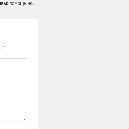
Пинко казино отзывы: помощь новичкам в мире азартных игр
ai
*