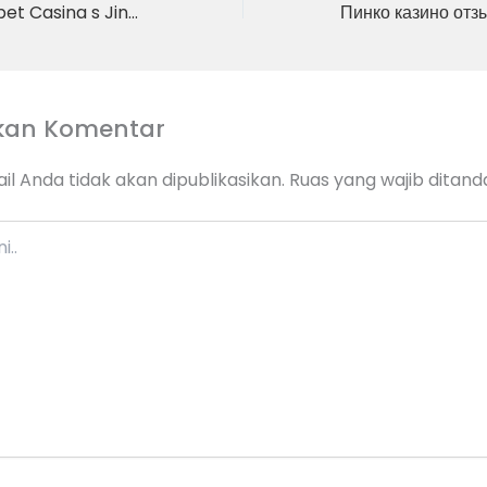
Porovnání Mostbet Casina s Jinými Oblíbenými Online Kasiny
kan Komentar
l Anda tidak akan dipublikasikan.
Ruas yang wajib ditand